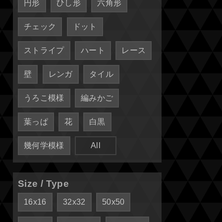
円形
ひし形
六角形
チェック
ドット
ストライプ
ハート
レース
壁
レンガ
タイル
うろこ模様
編みかご
葉っぱ
花
白黒
幾何学模様
All
Size / Type
16x16
32x32
50x50