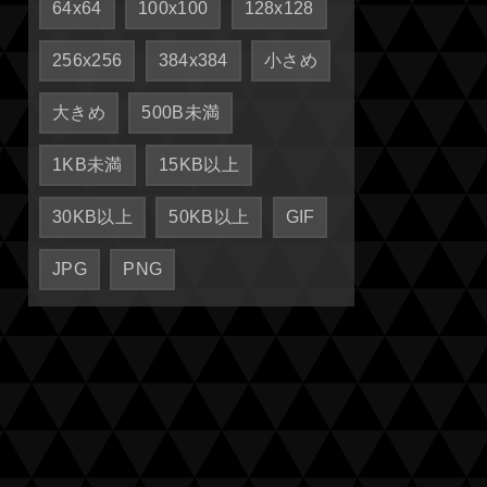
64x64
100x100
128x128
256x256
384x384
小さめ
大きめ
500B未満
1KB未満
15KB以上
30KB以上
50KB以上
GIF
JPG
PNG