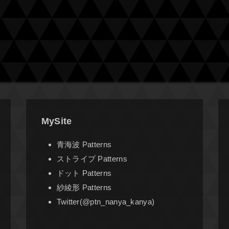
MySite
青海波 Patterns
ストライプ Patterns
ドット Patterns
紗綾形 Patterns
Twitter(@ptn_nanya_kanya)