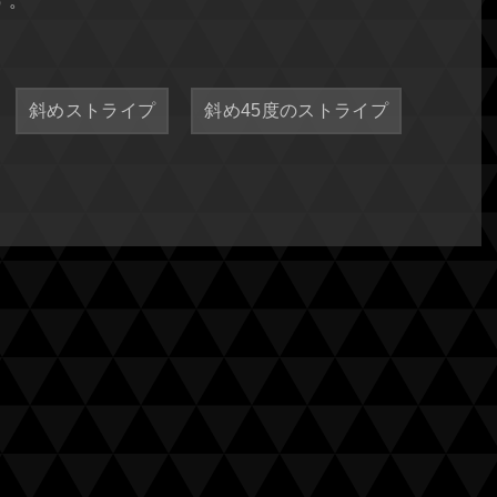
す。
斜めストライプ
斜め45度のストライプ