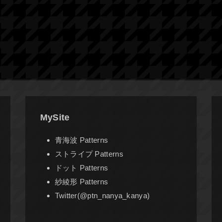
MySite
青海波 Patterns
ストライプ Patterns
ドット Patterns
紗綾形 Patterns
Twitter(@ptn_nanya_kanya)