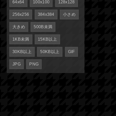
64x64
100x100
128x128
256x256
384x384
小さめ
大きめ
500B未満
1KB未満
15KB以上
30KB以上
50KB以上
GIF
JPG
PNG