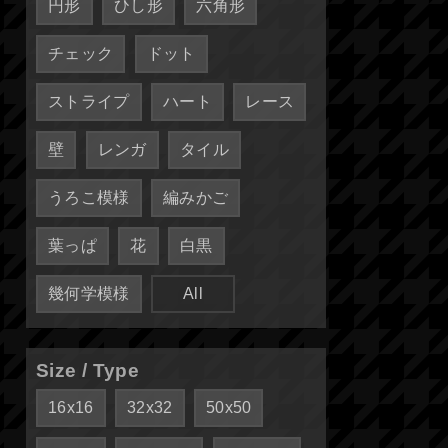
円形
ひし形
六角形
チェック
ドット
ストライプ
ハート
レース
壁
レンガ
タイル
うろこ模様
編みかご
葉っぱ
花
白黒
幾何学模様
All
Size / Type
16x16
32x32
50x50