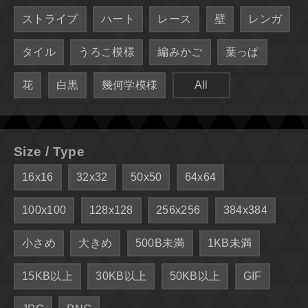
ストライプ
ハート
レース
壁
レンガ
タイル
うろこ模様
編みかご
葉っぱ
花
白黒
幾何学模様
All
Size / Type
16x16
32x32
50x50
64x64
100x100
128x128
256x256
384x384
小さめ
大きめ
500B未満
1KB未満
15KB以上
30KB以上
50KB以上
GIF