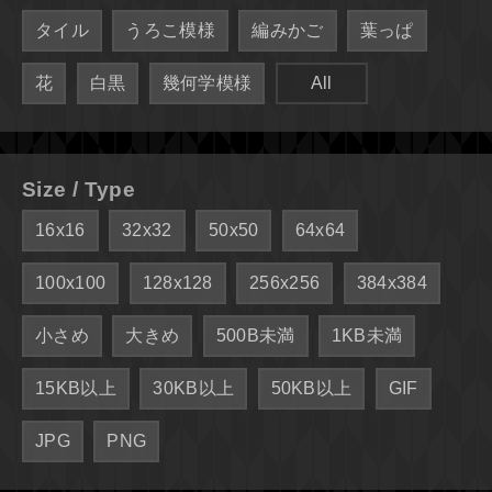
タイル
うろこ模様
編みかご
葉っぱ
花
白黒
幾何学模様
All
Size / Type
16x16
32x32
50x50
64x64
100x100
128x128
256x256
384x384
小さめ
大きめ
500B未満
1KB未満
15KB以上
30KB以上
50KB以上
GIF
JPG
PNG